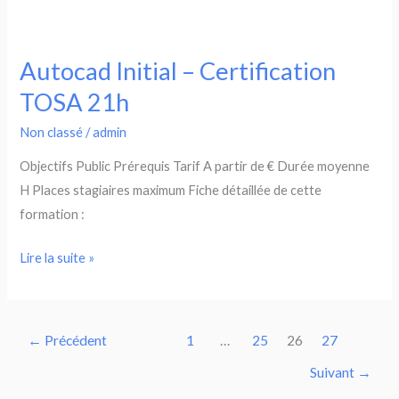
Autocad Initial – Certification
TOSA 21h
Non classé
/
admin
Objectifs Public Prérequis Tarif A partir de € Durée moyenne
H Places stagiaires maximum Fiche détaillée de cette
formation :
Autocad
Lire la suite »
Initial
–
Certification
←
Précédent
1
…
25
26
27
TOSA
Suivant
→
21h