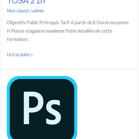
TOSA 21h
Non classé
/
admin
Objectifs Public Prérequis Tarif A partir de € Durée moyenne
H Places stagiaires maximum Fiche détaillée de cette
formation :
Photoshop
Lire la suite »
Initial
–
Certification
TOSA
21h