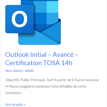
–
Certification
TOSA
14h
Outlook Initial – Avancé –
Certification TOSA 14h
Non classé
/
admin
Objectifs Public Prérequis Tarif A partir de € Durée moyenne
H Places stagiaires maximum Fiche détaillée de cette
formation :
Outlook
Lire la suite »