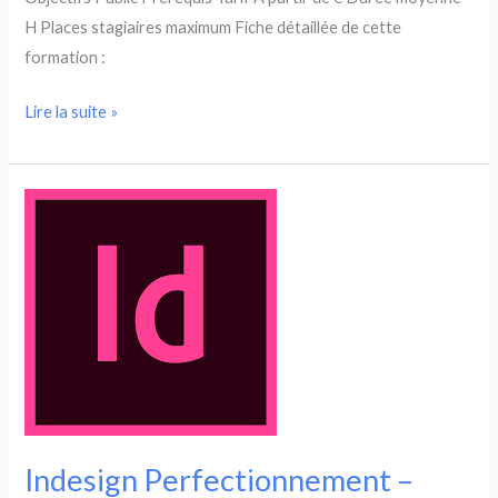
H Places stagiaires maximum Fiche détaillée de cette
formation :
Indesign
Lire la suite »
Initial
–
Certification
TOSA
21h
Indesign Perfectionnement –