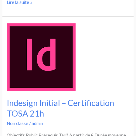
Illustrator
Lire la suite »
Perfectionnement
–
Certification
TOSA
21h
Indesign Initial – Certification
TOSA 21h
Non classé
/
admin
Objectifs Public Prérequis Tarif A partir de € Durée moyenne