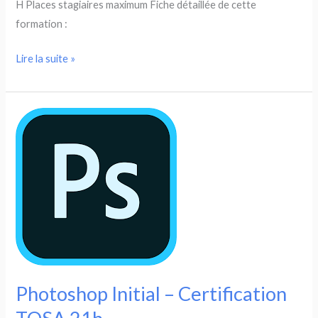
H Places stagiaires maximum Fiche détaillée de cette
formation :
Access
Lire la suite »
Initial
–
Avancé
–
Certification
TOSA
21h
Photoshop Initial – Certification