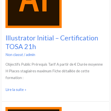
Illustrator Initial – Certification
TOSA 21h
Non classé
/
admin
Objectifs Public Prérequis Tarif A partir de € Durée moyenne
H Places stagiaires maximum Fiche détaillée de cette
formation :
Illustrator
Lire la suite »
Initial
–
Certification