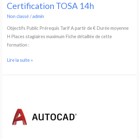
Certification TOSA 14h
Non classé
/
admin
Objectifs Public Prérequis Tarif A partir de € Durée moyenne
H Places stagiaires maximum Fiche détaillée de cette
formation :
Indesign
Lire la suite »
Perfectionnement
–
Certification
TOSA
14h