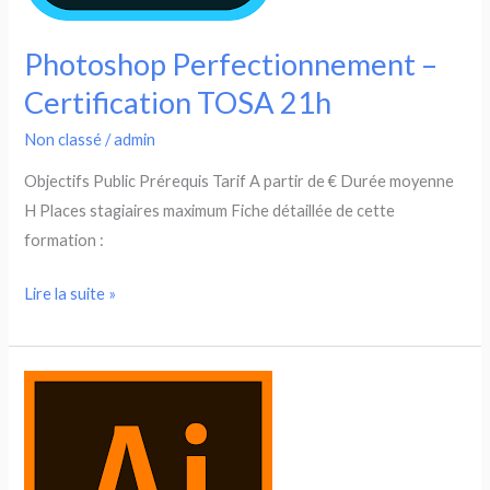
Photoshop Perfectionnement –
Certification TOSA 21h
Non classé
/
admin
Objectifs Public Prérequis Tarif A partir de € Durée moyenne
H Places stagiaires maximum Fiche détaillée de cette
formation :
Photoshop
Lire la suite »
Perfectionnement
–
Certification
TOSA
21h