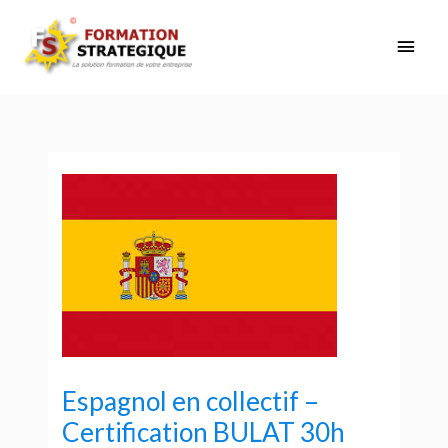
Aller
Men
au
contenu
princ
Espagnol en collectif –
Certification BULAT 30h